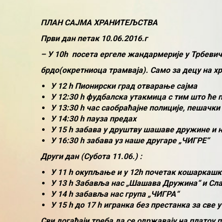
ПЛАН САЈМА ХРАНИТЕЉСТВА
Први дан петак 10.06.2016.г
– У 10h посета ергеле жандармерије у Трбевич
брдо(окретниоца трамваја). Само за децу на х
У 12 h Пионирски град отварање сајма
У 12:30 h фудбалска утакмица с тим што ће п
У 13:30 h час саобраћајне полиције, пешачки
У 14:30 h пауза предах
У 15 h забава у друштву шашаве дружине и
У 16:30 h забава уз наше другаре „ЧИГРЕ“
Други дан (Субота 11.06.) :
У 11 h окупљање и у 12h почетак кошаркашк
У 13 h Забавља нас „Шашава Дружина“ и С
У 14 h забавља нас група „ЧИГРА“
У 15 h до 17 h игранка без престанка за све
Сви догађаји треба да се одржавају на платоу