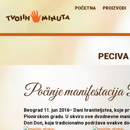
POČETNA
PROIZVODI
PECIVA
Počinje manifestacija 
Beograd 11. jun 2016– Dani hraniteljstva, koje p
Pionirskom gradu. U okviru ove dvodnevne manife
Don Don, koja tradicionalno podržava ovakve d