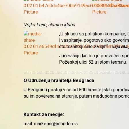
Vojka Lujić, članica kluba
.
„U skladu sa politikom kompanije,
i vaspitanje, pogotovo ako govorim
što hranitelji čine za njih“ –
izjavil
Jučerašnji dan bio je posvećen spo
Požeskoj ulici 52 u istom terminu.
________________________________________
O Udruženju hranitelja Beograda
U Beogradu postoji više od 800 hraniteljskih porodica
su im poverena na staranje, putem međusobne pomoći
Kontakt za medije:
mail:
marketing@dondon.rs