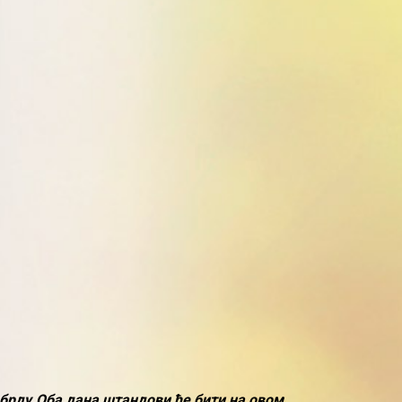
 брду.Оба дана штандови ће бити на овом