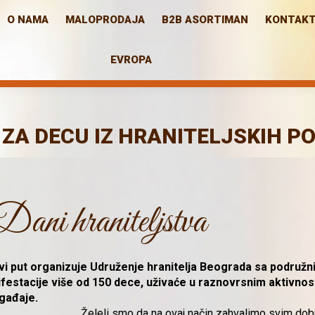
O NAMA
MALOPRODAJA
B2B ASORTIMAN
KONTAK
EVROPA
 ZA DECU IZ HRANITELJSKIH P
Dani hraniteljstva
rvi put organizuje Udruženje hranitelja Beograda sa podruž
stacije više od 150 dece, uživaće u raznovrsnim aktivnosti
ogađaje.
„Želeli
smo da na ovaj način zahvalimo svim dobr