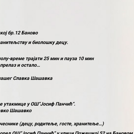
кој бр.12 Баново
ранитељству и биолошку децу.
олу-време трајати 25 мин и пауза 10 мин
 прелаз и остало…
 нашег Славка Шашавка
е утакмице у ОШ“Јосиф Панчић“.
лавко Шашавко
 учеснике (децу, родитеље, госте, хранитеље…)
 поред ОШ“Јосиф Панчић“ у улици Пожешкој 52 на Бановом