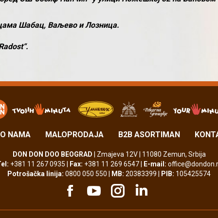
цама Шабац, Ваљево и Лозница.
Radost“.
O NAMA
MALOPRODAJA
B2B ASORTIMAN
KONT
DON DON DOO BEOGRAD
| Zmajeva 12V | 11080 Zemun, Srbija
el:
+381 11 267 0935 |
Fax:
+381 11 269 6547 |
E-mail:
office@dondon.
Potrošačka linija:
0800 050 550 |
MB:
20383399 |
PIB:
105425574
Facebook
YouTube
Instagram
Linkedin