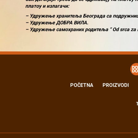
платоу и излагачи:
– Удружење хранитеља Београда са подружни
– Удружење ДОБРА ВИЛА.
– Удружење самохраних родитеља “ Od srca za 
POČETNA
PROIZVODI
T