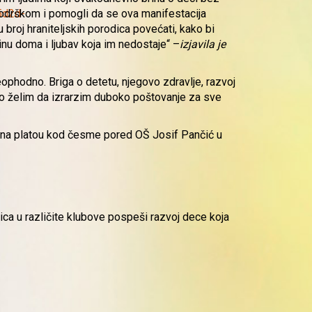
 podrškom i pomogli da se ova manifestacija
broj hraniteljskih porodica povećati, kako bi
inu doma i ljubav koja im nedostaje“ –
izjavila je
neophodno. Briga o detetu, njegovo zdravlje, razvoj
ato želim da izrarzim duboko poštovanje za sve
an na platou kod česme pored OŠ Josif Pančić u
dica u različite klubove pospeši razvoj dece koja