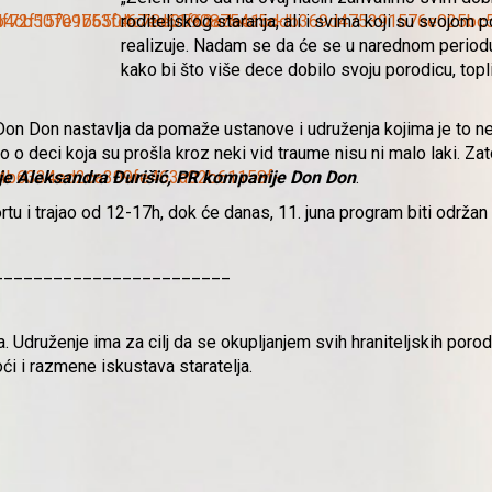
roditeljskog staranja, ali i svima koji su svojom
realizuje. Nadam se da će se u narednom periodu 
kako bi što više dece dobilo svoju porodicu, topl
 Don Don nastavlja da pomaže ustanove i udruže
nja kojima je to 
o o deci koja su prošla kroz neki vid traume nisu ni malo laki. Z
a je Aleksandra Đurišić, PR kompanije Don Don
.
rtu i trajao od 12-17h, dok će danas, 11. juna program biti održ
________________________
. Udruženje ima za cilj da se okupljanjem svih hraniteljskih poro
 i razmene iskustava staratelja.