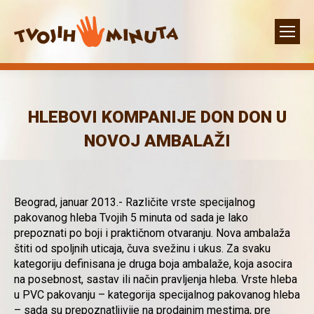
HLEBOVI KOMPANIJE DON DON U
NOVOJ AMBALAŽI
Beograd, januar 2013.- Različite vrste specijalnog
pakovanog hleba Tvojih 5 minuta od sada je lako
prepoznati po boji i praktičnom otvaranju. Nova ambalaža
štiti od spoljnih uticaja, čuva svežinu i ukus. Za svaku
kategoriju definisana je druga boja ambalaže, koja asocira
na posebnost, sastav ili način pravljenja hleba. Vrste hleba
u PVC pakovanju – kategorija specijalnog pakovanog hleba
– sada su prepoznatljivije na prodajnim mestima, pre