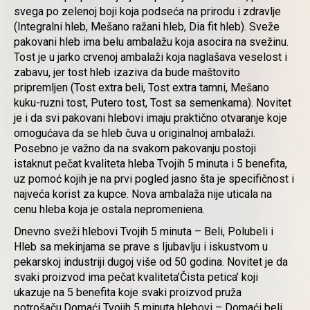
svega po zelenoj boji koja podseća na prirodu i zdravlje
(Integralni hleb, Mešano ražani hleb, Dia fit hleb). Sveže
pakovani hleb ima belu ambalažu koja asocira na svežinu.
Tost je u jarko crvenoj ambalaži koja naglašava veselost i
zabavu, jer tost hleb izaziva da bude maštovito
pripremljen (Tost extra beli, Tost extra tamni, Mešano
kuku-ruzni tost, Putero tost, Tost sa semenkama). Novitet
je i da svi pakovani hlebovi imaju praktično otvaranje koje
omogućava da se hleb čuva u originalnoj ambalaži.
Posebno je važno da na svakom pakovanju postoji
istaknut pečat kvaliteta hleba Tvojih 5 minuta i 5 benefita,
uz pomoć kojih je na prvi pogled jasno šta je specifičnost i
najveća korist za kupce. Nova ambalaža nije uticala na
cenu hleba koja je ostala nepromeniena.
Dnevno sveži hlebovi Tvojih 5 minuta – Beli, Polubeli i
Hleb sa mekinjama se prave s Ijubavlju i iskustvom u
pekarskoj industriji dugoj više od 50 godina. Novitet je da
svaki proizvod ima pečat kvaliteta’Čista petica’ koji
ukazuje na 5 benefita koje svaki proizvod pruža
potrošaču.Domaći Tvojih 5 minuta hlebovi – Domaći beli,