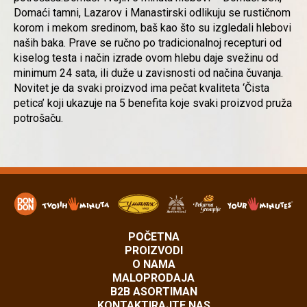
Domaći tamni, Lazarov i Manastirski odlikuju se rustičnom
korom i mekom sredinom, baš kao što su izgledali hlebovi
naših baka. Prave se ručno po tradicionalnoj recepturi od
kiselog testa i način izrade ovom hlebu daje svežinu od
minimum 24 sata, ili duže u zavisnosti od načina čuvanja.
Novitet je da svaki proizvod ima pečat kvaliteta ‘Čista
petica’ koji ukazuje na 5 benefita koje svaki proizvod pruža
potrošaču.
POČETNA
PROIZVODI
O NAMA
MALOPRODAJA
B2B ASORTIMAN
KONTAKTIRAJTE NAS