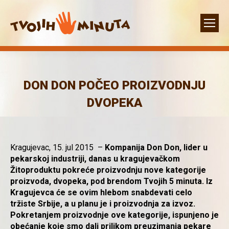
DON DON POČEO PROIZVODNJU
DVOPEKA
Kragujevac, 15. jul 2015 –
Kompanija
Don Don
, lider u
pekarskoj industriji, danas
u kragujevačkom
Žitoproduktu
pokre
ć
e proizvod
n
ju nove kategorije
proizvoda,
dvopeka, pod brendom Tvojih 5 minuta. Iz
Kragujevca
ć
e se ovim hlebom snabdevati celo
tr
ž
iste Srbije, a u planu je i proizvodnja za izvoz.
Pokretanjem proizvodnje ove kategorije
, ispunjeno je
obećanje koje smo dali
prilikom preuzimanja pekare