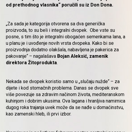
od prethodnog vlasnika
“ poručili su iz Don Dona
.
„Za sada je kategorija otvorena sa dva generička
proizvoda, to su beli i integralni dvopek. Obe vste su
posne, s tim što je integralni obogaćen semenkama lana, a
u planu je i uvođenje novih vrsta dvopeka. Kako bi se
proizvodnja dodatno olakšala, nabavljena je pakerica za
pakovanje“ – nagalašava
Bojan Aleksić, zamenik
direktora Žitoprodukta
.
Nekada se dvopek koristio samo u „slučaju nužde“ – za
dijete i kod stomačnih problema. Danas se dvopek sve
više povezuje sa zdravim načinom života, mediteranskom
kuhinjom i dobrim ukusima. Ova lagana i hranljiva namirnica
dugog roka trajanja uvek može da se nađe u domaćinstvu,
kao zamenski hleb, ili prvi izbor.