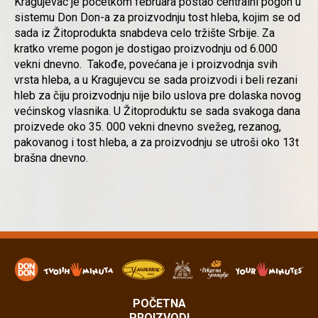
Kragujevac je početkom februara postao centralni pogon u
sistemu Don Don-a za proizvodnju tost hleba, kojim se od
sada iz Žitoprodukta snabdeva celo tržište Srbije. Za
kratko vreme pogon je dostigao proizvodnju od 6.000
vekni dnevno. Takođe, povećana je i proizvodnja svih
vrsta hleba, a u Kragujevcu se sada proizvodi i beli rezani
hleb za čiju proizvodnju nije bilo uslova pre dolaska novog
većinskog vlasnika. U Žitoproduktu se sada svakoga dana
proizvede oko 35. 000 vekni dnevno svežeg, rezanog,
pakovanog i tost hleba, a za proizvodnju se utroši oko 13t
brašna dnevno.
POČETNA
PROIZVODI